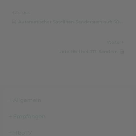
Zurück
Automatischer Satelliten-Sendersuchlauf: SONY (ohne Android TV)
Weiter
Untertitel bei RTL Sendern
Allgemein
Empfangen
HbbTV