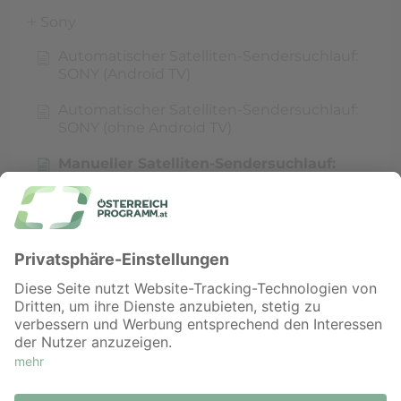
Sony
Automatischer Satelliten-Sendersuchlauf:
SONY (Android TV)
Automatischer Satelliten-Sendersuchlauf:
SONY (ohne Android TV)
Manueller Satelliten-Sendersuchlauf:
SONY (Android TV)
TV-Sender
©
RTL AdAlliance GesmbH
∙
Impressum
∙
Datenschutz ∙
Kontakt