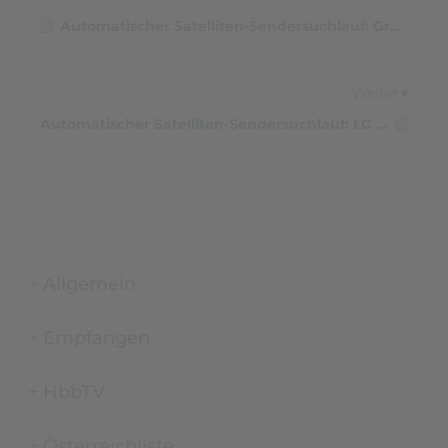
Automatischer Satelliten-Sendersuchlauf: Grundig Vision – Fire TV Edition
Weiter
Automatischer Satelliten-Sendersuchlauf: LG (WebOS 3.0 / ab 2013)
Allgemein
Empfangen
HbbTV
Österreichliste