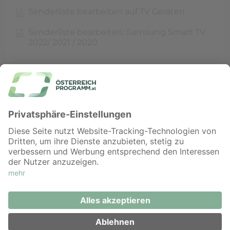
Senderliste bearbeiten auf TV Geräten
Senderliste bearbeiten: Samsung Smart TV
2022/ 2021 / 2020
TV & Receiver
TV-Sender
©
RTL AdAlliance GesmbH
∙
Impressum
∙
Datenschutz ∙
Kontakt