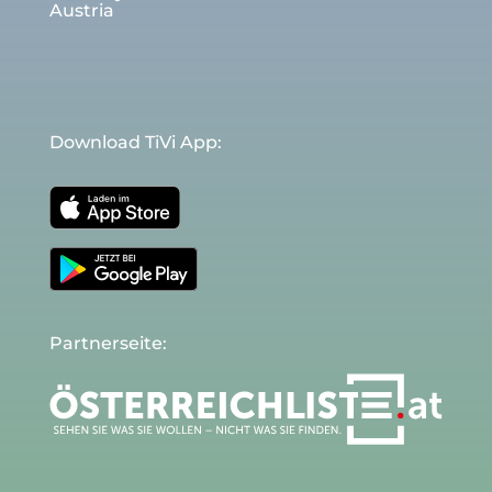
Austria
Download TiVi App:
Partnerseite: