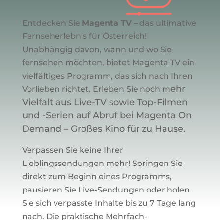
Entdecken Sie
Magenta TV
– das ultimative
Fernseherlebnis für Österreich!
Unabhängig davon, wann und wo Sie
fernsehen möchten, bietet Magenta TV ein
vielfältiges Programm, das sich nach Ihren
ehr
Vorlieben richtet. Erleben Sie noch m
Vielfalt aus Live-TV sowie Top-Filmen
und -Serien auf Abruf bei Magenta On
Demand – Großes Kino für zu Hause.
Verpassen Sie keine Ihrer
Lieblingssendungen mehr! Springen Sie
direkt zum Beginn eines Programms,
pausieren Sie Live-Sendungen oder holen
Sie sich verpasste Inhalte bis zu 7 Tage lang
nach. Die praktische Mehrfach-