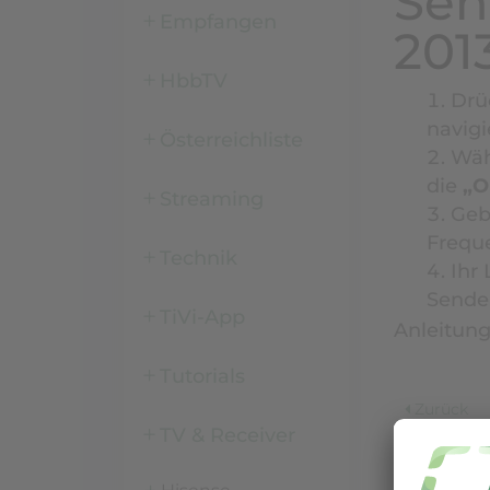
Sen
Empfangen
201
HbbTV
Drü
navigi
Österreichliste
Wäh
die
„O
Streaming
Geb
Frequ
Technik
Ihr
Sender
TiVi-App
Anleitun
Tutorials
Zurück
TV & Receiver
Manueller Sa