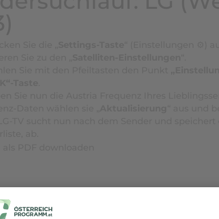
dersuchlauf: LG (We
3)
cken Sie die „
Settings-Taste
“ (Einstellungen ⚙) 
eren Sie zu den „
Satelliten-Einstellungen
“.
len Sie mit den Pfeiltasten den Punkt
„Einstellu
K“-Taste
.
en Sie nun die Austria Frequenz Ihres Lieblingss
enz-Daten wählen sie „
Aktualisierung
“ aus und b
 LG-TV sucht nun nach dem Sender und speichert d
liste, ab.
g als PDF downloaden
telliten-Sendersuchlauf: LG (WebOS 1.0 / bis 2012)