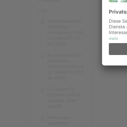
Hisense
LG
Automatischer
Satelliten-
Sendersuchlauf:
LG (WebOS 1.0 /
bis 2012)
Automatischer
Satelliten-
Sendersuchlauf:
LG (WebOS 3.0 /
ab 2013)
LG SmartTV:
Österreichliste-
Update über
Satellit
Manueller
Satelliten-