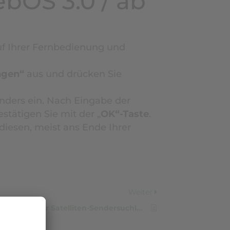
bOS 3.0 / ab
auf Ihrer Fernbedienung und
ngen“
aus und drücken Sie
enders ein. Nach Eingabe der
estätigen Sie mit der „
OK“-Taste
.
iesen, meist ans Ende Ihrer
Weiter
Automatischer Satelliten-Sendersuchlauf: SAMSUNG (ab 2017)