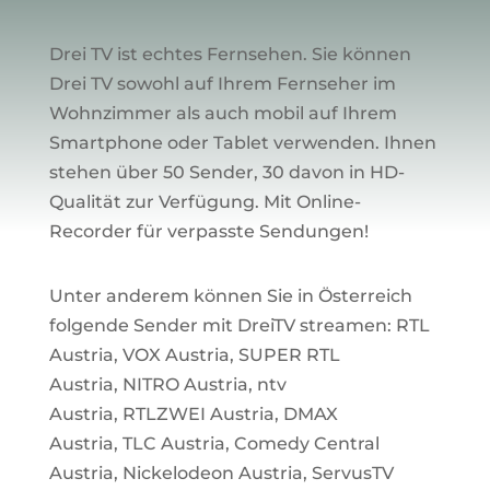
Drei TV ist echtes Fernsehen. Sie können
Drei TV sowohl auf Ihrem Fernseher im
Wohnzimmer als auch mobil auf Ihrem
Smartphone oder Tablet verwenden. Ihnen
stehen über 50 Sender, 30 davon in HD-
Qualität zur Verfügung.
Mit Online-
Recorder für verpasste Sendungen!
Unter anderem können Sie in Österreich
folgende Sender mit DreiTV streamen:
RTL
Austria
,
VOX Austria
,
SUPER RTL
Austria
,
NITRO Austria
,
ntv
Austria
,
RTLZWEI Austria
,
DMAX
Austria
,
TLC Austria
,
Comedy Central
Austria
,
Nickelodeon Austria,
ServusTV