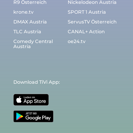
R9 Österreich
Nickelodeon Austria
krone.tv
SPORT 1 Austria
DMAX Austria
ServusTV Österreich
TLC Austria
CANAL+ Action
Comedy Central
oe24.tv
Austria
Download TiVi App: