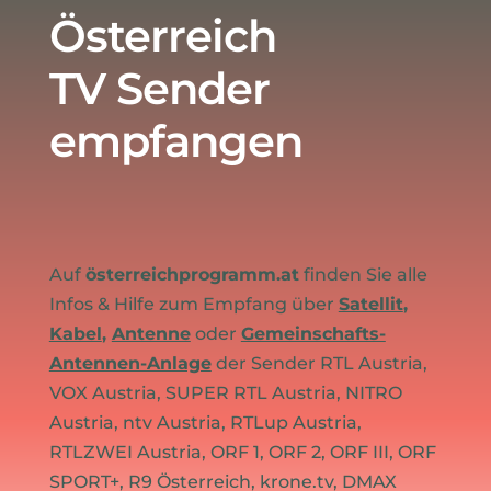
Österreich
TV Sender
empfangen
Auf
österreichprogramm.at
finden Sie alle
Infos & Hilfe zum Empfang über
Satellit
,
Kabel
,
Antenne
oder
Gemeinschafts-
Antennen-Anlage
der Sender RTL Austria,
VOX Austria, SUPER RTL Austria, NITRO
Austria, ntv Austria, RTLup Austria,
RTLZWEI Austria, ORF 1, ORF 2, ORF III, ORF
SPORT+, R9 Österreich, krone.tv, DMAX