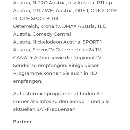
Austria
,
NITRO Austria
,
ntv Austria
,
RTLup
Austria
,
RTLZWEI Austria
,
ORF 1
,
ORF 2
,
ORF
III
,
ORF SPORT+
,
R9
Österreich
,
krone.tv
,
DMAX Austria
,
TLC
Austria
,
Comedy Central
Austria
,
Nickelodeon Austria
,
SPORT 1
Austria
,
ServusTV Österreich,
oe24.TV
,
CANAL+ Action
sowie die
Regional TV
Sender
zu empfangen.
Einige dieser
Programme können Sie auch in HD
empfangen.
Auf österreichprogramm.at finden Sie
immer alle Infos zu den Sendern und alle
aktuellen SAT-Frequenzen.
Partner