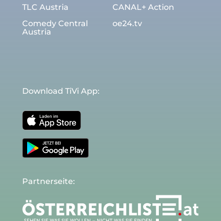
TLC Austria
CANAL+ Action
Comedy Central
oe24.tv
Austria
Download TiVi App:
Partnerseite: