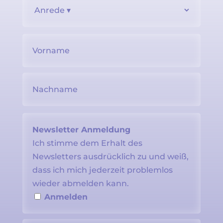
Newsletter Anmeldung
Ich stimme dem Erhalt des
Newsletters ausdrücklich zu und weiß,
dass ich mich jederzeit problemlos
wieder abmelden kann.
Anmelden