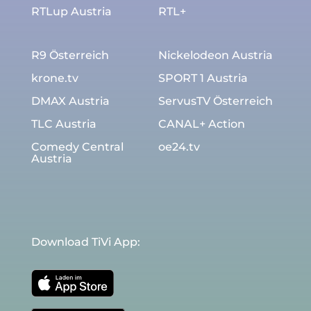
RTLup Austria
RTL+
R9 Österreich
Nickelodeon Austria
krone.tv
SPORT 1 Austria
DMAX Austria
ServusTV Österreich
TLC Austria
CANAL+ Action
Comedy Central
oe24.tv
Austria
Download TiVi App: