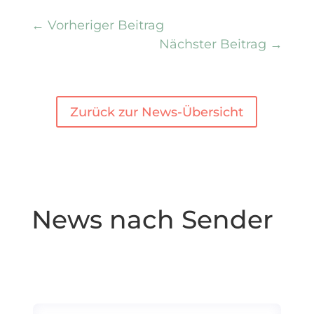
←
Vorheriger Beitrag
Nächster Beitrag
→
Zurück zur News-Übersicht
News nach Sender