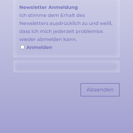
Newsletter Anmeldung
Ich stimme dem Erhalt des
Newsletters ausdrücklich zu und weiß,
dass ich mich jederzeit problemlos
wieder abmelden kann.
Anmelden