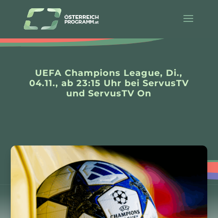
UEFA Champions League, Di.,
04.11., ab 23:15 Uhr bei ServusTV
und ServusTV On