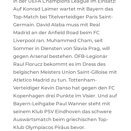
in der UEFA Champions League im Einsatz:
Auf Konrad Laimer wartet mit Bayern das
Top-Match bei Titelverteidiger Paris Saint-
Germain. David Alaba muss mit Real
Madrid an der Anfield Road beim FC
Liverpool ran. Muhammed Cham, seit
Sommer in Diensten von Slavia Prag, will
gegen Arsenal bestehen. ÖFB-Legionär
Raul Florucz bekommt es im Dress des
belgischen Meisters Union Saint-Gilloise mit
Atletico Madrid zu tun. Tottenham-
Verteidiger Kevin Danso hat gegen den FC
Kopenhagen drei Punkte im Visier. Und auf
Bayern-Leihgabe Paul Wanner steht mit
seinem Klub PSV Eindhoven das schwere
Auswärtsmatch beim griechischen Top-
Klub Olympiacos Piräus bevor.