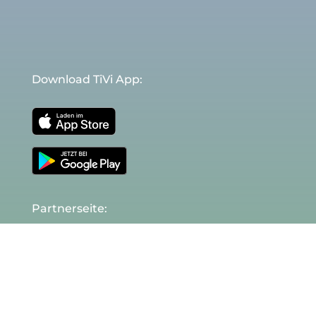
Download TiVi App:
Partnerseite: