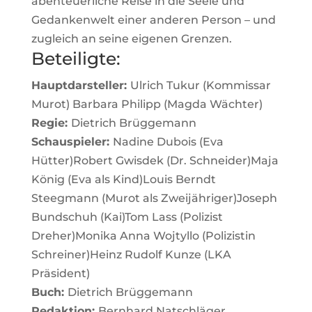
abenteuerliche Reise in die Seele und
Gedankenwelt einer anderen Person – und
zugleich an seine eigenen Grenzen.
Beteiligte:
Hauptdarsteller:
Ulrich Tukur
(Kommissar
Murot)
Barbara Philipp
(Magda Wächter)
Regie:
Dietrich Brüggemann
Schauspieler:
Nadine Dubois
(Eva
Hütter)
Robert Gwisdek
(Dr. Schneider)
Maja
König
(Eva als Kind)
Louis Berndt
Steegmann
(Murot als Zweijähriger)
Joseph
Bundschuh
(Kai)
Tom Lass
(Polizist
Dreher)
Monika Anna Wojtyllo
(Polizistin
Schreiner)
Heinz Rudolf Kunze
(LKA
Präsident)
Buch:
Dietrich Brüggemann
Redaktion:
Bernhard Natschläger