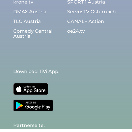
krone.tv
SPORT 1 Austria
DMAX Austria
ServusTV Österreich
TLC Austria
CANAL+ Action
Comedy Central
oe24.tv
Austria
Download TiVi App:
Partnerseite: