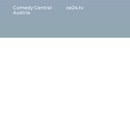
Comedy Central
oe24.tv
Austria
Download TiVi App:
Partnerseite: