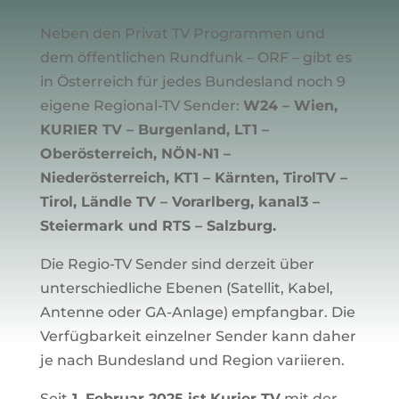
Neben den Privat TV Programmen und
dem öffentlichen Rundfunk – ORF – gibt es
in Österreich für jedes Bundesland noch 9
eigene Regional-TV Sender:
W24 – Wien,
KURIER TV – Burgenland, LT1 –
Oberösterreich, NÖN-N1 –
Niederösterreich, KT1 – Kärnten, TirolTV –
Tirol, Ländle TV – Vorarlberg, kanal3 –
Steiermark und RTS – Salzburg.
Die Regio-TV Sender sind derzeit über
unterschiedliche Ebenen (Satellit, Kabel,
Antenne oder GA-Anlage) empfangbar. Die
Verfügbarkeit einzelner Sender kann daher
je nach Bundesland und Region variieren.
Seit
1. Februar 2025
ist
Kurier TV
mit der