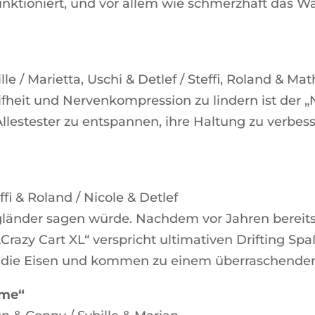
unktioniert, und vor allem wie schmerzhaft das Wa
lle / Marietta, Uschi & Detlef / Steffi, Roland & Mat
ifheit und Nervenkompression zu lindern ist der 
Allestester zu entspannen, ihre Haltung zu verbes
ffi & Roland / Nicole & Detlef
ngländer sagen würde. Nachdem vor Jahren bereits
 „Crazy Cart XL“ verspricht ultimativen Drifting S
 in die Eisen und kommen zu einem überraschende
ame“