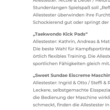
Allestester: Nicole & Detlef / Heid
Stundenlangen Spielspaß soll „Ref
Allestester überwinden ihre Furch
Schockierend gut oder springt der
„Taekwondo Kick Pads“
Allestester: Kathrin, Andreas & Ma
Die beste Wahl für Kampfsportinte
örtlich flexibles Training. Die All
sportlichen Fähigkeiten gleich mit
„Sweet Sundae Eiscreme Maschi
Allestester: Ingrid & Otto / Steffi &
Leckere, selbstgemachte Eisspezi
die Bedienung der Maschine wirklic
schmeckt, finden die Allestester i