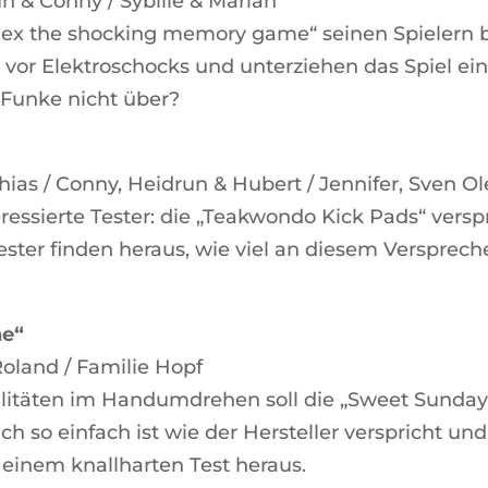
run & Conny / Sybille & Marian
lex the shocking memory game“ seinen Spielern be
t vor Elektroschocks und unterziehen das Spiel e
 Funke nicht über?
thias / Conny, Heidrun & Hubert / Jennifer, Sven O
ressierte Tester: die „Teakwondo Kick Pads“ vers
estester finden heraus, wie viel an diesem Versprec
.
ne“
 Roland / Familie Hopf
alitäten im Handumdrehen soll die „Sweet Sunday
h so einfach ist wie der Hersteller verspricht un
n einem knallharten Test heraus.