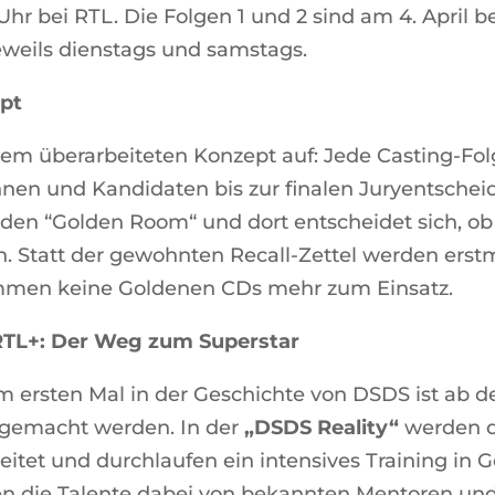
r bei RTL. Die Folgen 1 und 2 sind am 4. April b
eweils dienstags und samstags.
ept
nem überarbeiteten Konzept auf: Jede Casting-Fol
nnen und Kandidaten bis zur finalen Juryentscheid
 den “Golden Room“ und dort entscheidet sich, ob 
 Statt der gewohnten Recall-Zettel werden erstm
mmen keine Goldenen CDs mehr zum Einsatz.
 RTL+: Der Weg zum Superstar
ersten Mal in der Geschichte von DSDS ist ab dem
s gemacht werden. In der
„DSDS Reality“
werden d
itet und durchlaufen ein intensives Training in 
n die Talente dabei von bekannten Mentoren un