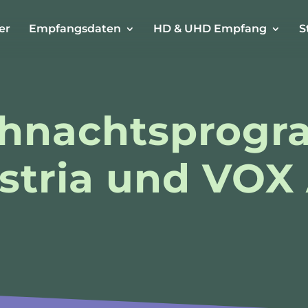
er
Empfangsdaten
HD & UHD Empfang
S
hnachtsprog
stria und VOX 