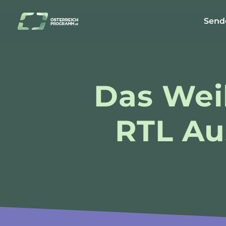
Send
Das Wei
RTL Au