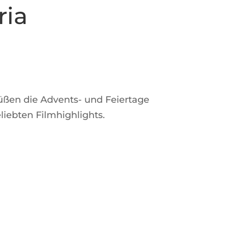
ria
üßen die Advents- und Feiertage
iebten Filmhighlights.