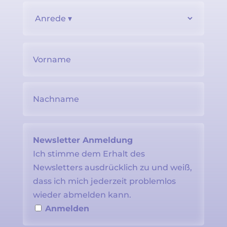
Newsletter Anmeldung
Ich stimme dem Erhalt des
Newsletters ausdrücklich zu und weiß,
dass ich mich jederzeit problemlos
wieder abmelden kann.
Anmelden